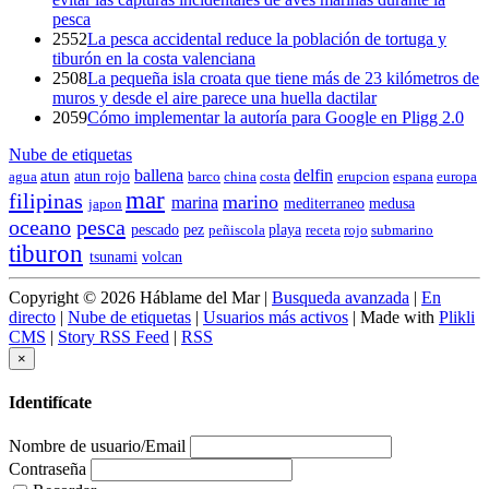
pesca
2552
La pesca accidental reduce la población de tortuga y
tiburón en la costa valenciana
2508
La pequeña isla croata que tiene más de 23 kilómetros de
muros y desde el aire parece una huella dactilar
2059
Cómo implementar la autoría para Google en Pligg 2.0
Nube de etiquetas
ballena
delfin
atun
atun rojo
china
erupcion
espana
agua
barco
costa
europa
mar
filipinas
marino
marina
mediterraneo
medusa
japon
oceano
pesca
pescado
pez
peñiscola
playa
submarino
receta
rojo
tiburon
tsunami
volcan
Copyright © 2026 Háblame del Mar |
Busqueda avanzada
|
En
directo
|
Nube de etiquetas
|
Usuarios más activos
| Made with
Plikli
CMS
|
Story RSS Feed
|
RSS
×
Identifícate
Nombre de usuario/Email
Contraseña