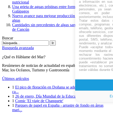
a información en sus 
nutricional
electrónicos, etc.), c
Una grieta de aguas prístinas entre formaciones de lava en
personales, ya sean 
Galápagos
correos, en poder
Nuevo avance para mejorar producción de biocombustible de
posteriormente, incluso
algas
Tratar estos datos (i
compras, programas de
Cantidades sin precedentes de algas sargazo invaden playas
emails, teléfono, geoloc
de Cancún
ofrecerle servicios, co
sus diferentes dispos
Buscar
postal, SMS, teléfono,
Ir
rendimiento, y analizar
Puede «aceptar todo»
Busqueda avanzada
momento mediante el e
rechazar los rastr
¿Qué es Háblame del Mar?
consentimiento hacien
puede «establecer pr
Resúmenes de noticias de actualidad en español relacionadas con el
tratamientos no somet
serán válidas durante 
Mar, los Océanos, Turismo y Gastronomía
Últimos artículos
1
El pico de floración en Doñana se adelanta 22 días por el
ca...
1
26 de enero, Día Mundial de la Educación Ambiental
Es
1
Comic 'El viaje de Chanquete'
1
Parques de papel en España - arrastre de fondo en áreas
mari...