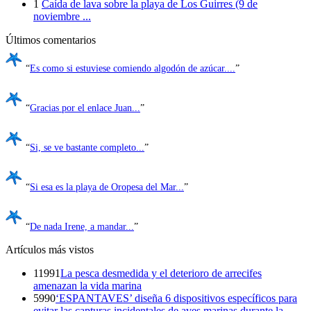
1
Caída de lava sobre la playa de Los Guirres (9 de
noviembre ...
Últimos comentarios
“
Es como si estuviese comiendo algodón de azúcar....
”
“
Gracias por el enlace Juan...
”
“
Si, se ve bastante completo...
”
“
Si esa es la playa de Oropesa del Mar...
”
“
De nada Irene, a mandar...
”
Artículos más vistos
11991
La pesca desmedida y el deterioro de arrecifes
amenazan la vida marina
5990
‘ESPANTAVES’ diseña 6 dispositivos específicos para
evitar las capturas incidentales de aves marinas durante la