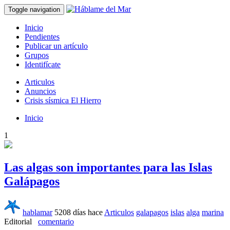
Toggle navigation
Inicio
Pendientes
Publicar un artículo
Grupos
Identifícate
Articulos
Anuncios
Crisis sísmica El Hierro
Inicio
1
Las algas son importantes para las Islas
Galápagos
hablamar
5208 días hace
Articulos
galapagos
islas
alga
marina
Editorial
comentario