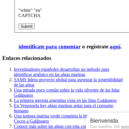
"white" "en"
CAPTCHA
identifícate para comentar
o registrate
aquí
.
Enlaces relacionados
Investigadores españoles desarrollan un método para
identificar arsénico en las algas marinas
SAMS lidera proyecto global para asegurar la sostenibilidad
de las algas
Una mirada poco común sobre la vida silvestre de las Islas
Galápagos
La primera gaviota argentina vista en las Islas Galápagos
En Venezuela hay algas marinas aptas para el consumo
humano
Una tortuga marina verde completa la histórica travesía de
Bienvenida
Cocos a Galápagos
Conoce más sobre las algas con esta completa tabla
Con nuestros 105
soci